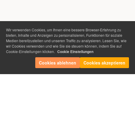
Wir verwenden Cookies, um Ihnen eine bessere Browser-Erfahrung zu
bieten, Inhalte und Anzeigen zu personalisieren, Funktionen für soziale
Medien bereitzustellen und unseren Traffic zu analysieren. Lesen Sie, wie
wir Cookies verwenden und wie Sie sie steuern können, indem Sie auf
Cookie-Einstellungen klicken.
Cookie Einstellungen
Cookies ablehnen
Cookies akzeptieren
Impressum
Datenschutz